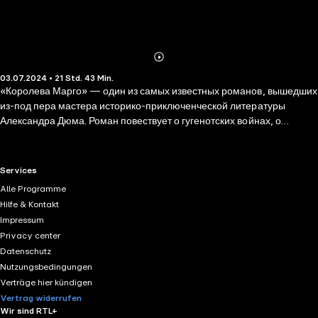
Abonnieren
Mehr
03.07.2024 • 21 Std. 43 Min.
Details
«Королева Марго» — один из самых известных романов, вышедших
из-под пера мастера историко-приключенческой литературы
Александра Дюма. Роман повествует о гугенотских войнах, о
кровавом противостоянии протестантов и католиков, а также о
придворных интригах, в которые поневоле оказывается втянутой
королева Марго.
RTL+ useful links.
Services
Alle Programme
Hilfe & Kontakt
Impressum
Privacy center
Datenschutz
Nutzungsbedingungen
Verträge hier kündigen
Vertrag widerrufen
Wir sind RTL+