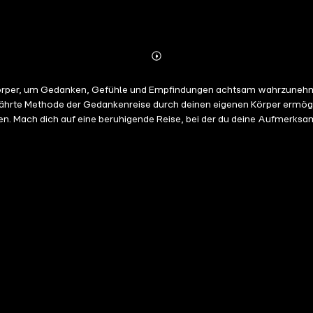
Abonnieren
Mehr
Details
Körper, um Gedanken, Gefühle und Empfindungen achtsam wahrzunehm
n Händen
zufühlen und dabei eine tiefgreifende Entspannung und innere Ruhe zu finden. Es ist ein
stimmtes zu erreichen, sondern einfach nur darum, dir und deiner Wahrnehmung 
chtsamkeit zu entdecken und ein neues Level der Selbstakzeptanz und
e Versionen des Body-Scans, angepasst an verschiedene Längen und 
en. Unsere Übungen wurden sorgfältig von Fachleuten aus den Bereichen Medizin,
Psychologie und Physiotherapie gestaltet, um dir ein ganzheitliches Erlebnis zu bieten. Lass dich auf diese