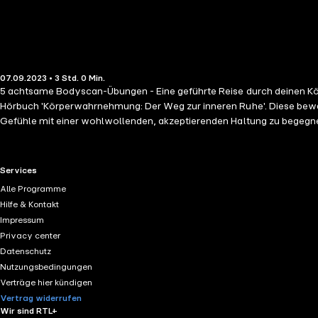
07.09.2023 • 3 Std. 0 Min.
5 achtsame Bodyscan-Übungen - Eine geführte Reise durch deinen 
Hörbuch 'Körperwahrnehmung: Der Weg zur inneren Ruhe'. Diese bewährte Methode der Gedankenreise durch deinen eigenen Körper ermöglicht es dir, dich selbst und alle deine Gedanken, Empfindungen und
Gefühle mit einer wohlwollenden, akzeptierenden Haltung zu begegnen. Mach dich auf eine beruhigende Reise, bei der du deine Aufmerksamkeit durch deinen gesamten Körper lenken wirst - von de
und Füßen bis zum Rücken, Hals, Nacken und Kopf. Lerne, tiefer in deinen Körper hinein
Anstrengung und Leistungsdruck. Beim Body-Scan geht es nicht darum, etwas Be
Mit diesem sorgfältig gestalteten Hörbuch laden wir dich ein, die A
RTL+ useful links.
Services
Zentrum für Körpertherapie, bietet dir insgesamt fünf verschieden
Alle Programme
Übung zurück ins Tagesbewusstsein, während zwei für den Abend gedacht sind und dir helfen, friedvoll einzuschlaf
Hilfe & Kontakt
Impressum
Privacy center
Datenschutz
Nutzungsbedingungen
Verträge hier kündigen
Vertrag widerrufen
Wir sind RTL+