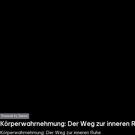
the
h page
 main
nt
the
ibility
ment
Powered by Deezer
Körperwahrnehmung: Der Weg zur inneren 
Körperwahrnehmung: Der Weg zur inneren Ruhe