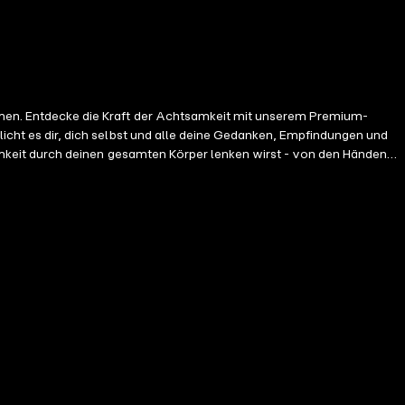
en. Entdecke die Kraft der Achtsamkeit mit unserem Premium-
e Einladung zur Neugier, ohne
Raum zu geben. Dein Paket zur inneren Ruhe:
 Entspannung zu erreichen. Dieses Audio-Programm, entwickelt vom
Wahrnehmungsstufen. Drei der Anwendungen bringen dich am Ende der
 Reise ein und finde deinen Weg zur inneren Ruhe und Akzeptanz.