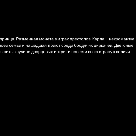
ринца. Разменная монета в играх престолов. Карла – некромантка
 своей семьи и нашедшая приют среди бродячих циркачей. Две юные
жить в пучине дворцовых интриг и повести свою страну к величию.
одолжение культового темного фэнтези «Убить некроманта».