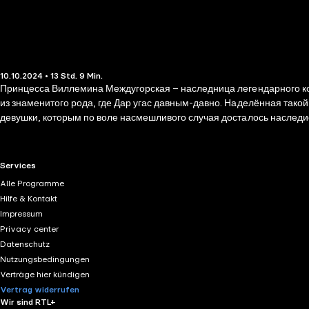
10.10.2024 • 13 Std. 9 Min.
Принцесса Виллемина Междугорская – наследница легендарного ко
из знаменитого рода, где Дар угас давным-давно. Наделённая тако
девушки, которым по воле насмешливого случая досталось наследие
Впереди у них битва, призрак которой пугает даже суровых мужчин
RTL+ useful links.
Services
Alle Programme
Hilfe & Kontakt
Impressum
Privacy center
Datenschutz
Nutzungsbedingungen
Verträge hier kündigen
Vertrag widerrufen
Wir sind RTL+