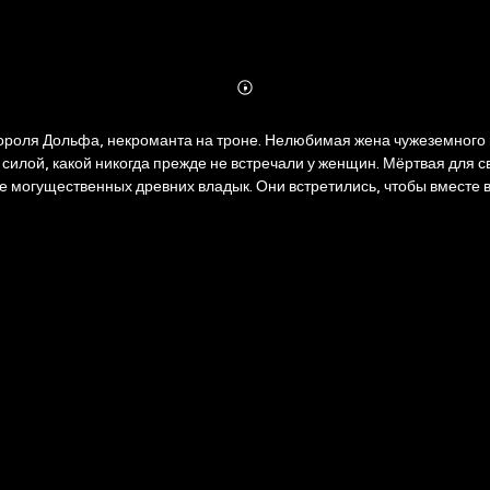
Abonnieren
Mehr
Details
роля Дольфа, некроманта на троне. Нелюбимая жена чужеземного п
й силой, какой никогда прежде не встречали у женщин. Мёртвая для
 могущественных древних владык. Они встретились, чтобы вместе вы
. И в этой битве мало выстоять – нужно победить… Долгожданное пр