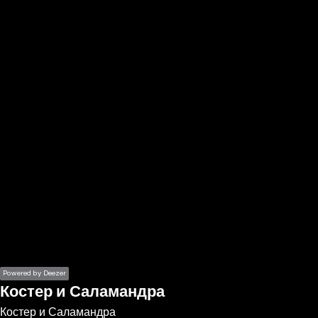
the
h page
 main
nt
the
ibility
ment
Powered by Deezer
Костер и Саламандра
Костер и Саламандра