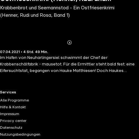
Krabbenbrot und Seemannstod - Ein Ostfriesenkrimi
Rosa, Band 1)
(Henner, Rudi und Rosa, Band 1)
Abonnieren
Mehr
07.04.2021 • 4 Std. 49 Min.
Details
Im Hafen von Neuharlingersiel schwimmt der Chef der
Krabbenschälfabrik - mausetot. Für die Ermittler steht bald fest: eine
Eifersuchtstat, begangen von Hauke Matthiesen! Doch Haukes
Freunde wollen das nicht glauben, und so ermittelt das unschlagbare
Trio aus Dorfpolizist Rudi, Postbote Henner und Lehrerin Rosa auf
eigene Faust.-
RTL+ useful links.
Services
Alle Programme
Hilfe & Kontakt
Impressum
Privacy center
Datenschutz
Nutzungsbedingungen