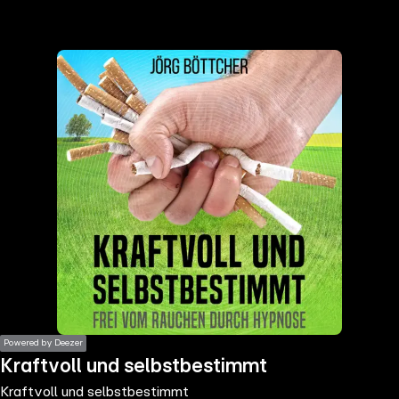
the
h page
 main
nt
the
ibility
ment
Powered by Deezer
Kraftvoll und selbstbestimmt
Kraftvoll und selbstbestimmt