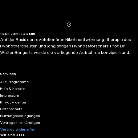
Abonnieren
Mehr
16.05.2020 • 46 Min.
Details
Auf der Basis der revolutionären Nikotinentwöhnungstherapie des
Hypnotherapeuten und langjährigen Hypnoseforschers Prof. Dr.
Walter Bongartz wurde die vorliegende Aufnahme konzipiert und
umgesetzt. Entgegen den herkömmlichen Ansätzen wird der Raucher
hier in seinem Bedürfnis, zu rauchen, ernst genommen, um ihn dann
sicher und gut begleitet zu seinem erwünschten Ziel zu bringen, eine
RTL+ useful links.
Services
der zentralen Entscheidungen seines Lebens treffen zu können: für
Alle Programme
immer mit dem Rauchen aufzuhören! Viel Freude mit der neu
Hilfe & Kontakt
gewonnenen Freiheit!
Impressum
Privacy center
Datenschutz
Nutzungsbedingungen
Verträge hier kündigen
Vertrag widerrufen
Wir sind RTL+