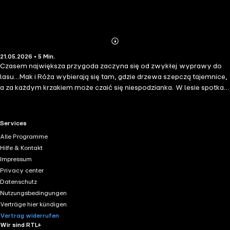
Abonnieren
Mehr
21.05.2026 • 5 Min.
Details
Czasem największa przygoda zaczyna się od zwykłej wyprawy do
lasu…Mak i Róża wybierają się tam, gdzie drzewa szepczą tajemnice,
a za każdym krzakiem może czaić się niespodzianka. W lesie spotkają
trolle oraz dzikie zwierzęta. Przed bohaterami próba odwagi, sprytu i
prawdziwej przyjaźni, bo w lesie liczy się nie siła, lecz dobre
pomysły i wzajemna pomoc. Czy Mak i Róża wyjdą z tej przygody z
RTL+ useful links.
Services
uśmiechem?Ciepła, pełna magii opowieść dla najmłodszych
Alle Programme
czytelników.
Hilfe & Kontakt
Impressum
Privacy center
Datenschutz
Nutzungsbedingungen
Verträge hier kündigen
Vertrag widerrufen
Wir sind RTL+