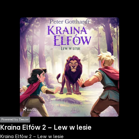
the
h page
 main
nt
the
ibility
ment
Powered by Deezer
Kraina Elfów 2 – Lew w lesie
Kraina Elfów 2 – Lew w lesie