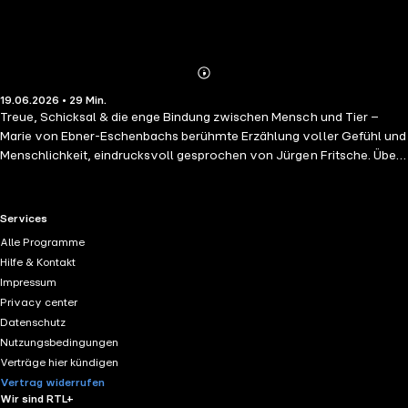
Abonnieren
Mehr
19.06.2026 • 29 Min.
Details
Treue, Schicksal & die enge Bindung zwischen Mensch und Tier –
Marie von Ebner-Eschenbachs berühmte Erzählung voller Gefühl und
Menschlichkeit, eindrucksvoll gesprochen von Jürgen Fritsche. Über
das Hörbuch: Mit "Krambambuli" schuf Marie von Ebner-Eschenbach
eine der bekanntesten Tiergeschichten der deutschsprachigen
Literatur. Im Mittelpunkt steht der Hund Krambambuli, der zwischen
RTL+ useful links.
Services
zwei Herren gerät und dadurch in einen schmerzhaften Konflikt
Alle Programme
zwischen alter Bindung und neuer Zugehörigkeit gerissen wird. Die
Hilfe & Kontakt
Erzählung entwickelt sich zu einer bewegenden Geschichte über
Impressum
Loyalität, Instinkt und menschliche Verantwortung. Ebner-
Privacy center
Eschenbach verbindet feine Beobachtung mit großer emotionaler
Datenschutz
Tiefe und erzählt eindrucksvoll von Treue, Mitgefühl und den oft
Nutzungsbedingungen
tragischen Entscheidungen des Lebens. Eine zeitlose Kurzgeschichte
Verträge hier kündigen
– berührend, eindringlich und voller Menschlichkeit. Warum dieses
Vertrag widerrufen
Hörbuch? - Klassiker der deutschsprachigen Erzählkunst - Themen:
Wir sind RTL+
Treue, Freundschaft, Verantwortung & Schicksal - Gesprochen von