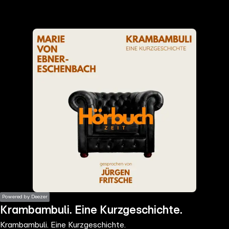
the
h page
 main
nt
the
ibility
ment
Powered by Deezer
Krambambuli. Eine Kurzgeschichte.
Krambambuli. Eine Kurzgeschichte.