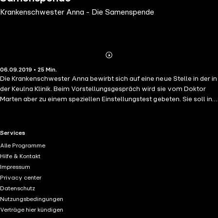
Krankenschwester Anna - Die Samenspende
Abonnieren
Mehr
06.09.2019 • 25 Min.
Details
Die Krankenschwester Anna bewirbt sich auf eine neue Stelle in der in
der Keulna Klinik. Beim Vorstellungsgespräch wird sie vom Doktor
Marten aber zu einem speziellen Einstellungstest gebeten. Sie soll in
der Abteilung SECHS für Samenspender zuständig sein.
RTL+ useful links.
Services
Alle Programme
Hilfe & Kontakt
Impressum
Privacy center
Datenschutz
Nutzungsbedingungen
Verträge hier kündigen