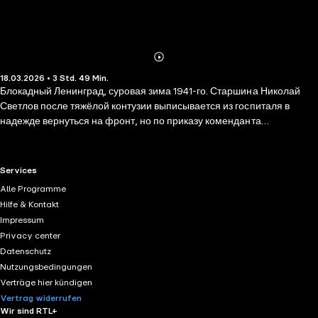
Abonnieren
Mehr
18.03.2026 • 3 Std. 49 Min.
Details
Блокадный Ленинград, суровая зима 1941-го. Старшина Николай
Светлов после тяжёлой контузии выписывается из госпиталя в
надежде вернуться на фронт, но по приказу коменданта
отправляется охранять объект особого значения — зоосад.
Ежедневно работники зоосада самоотверженно борются за жизнь
животных, всеми силами стараясь прокормить их. Николай,
RTL+ useful links.
Services
поначалу не принимающий решение коменданта, постепенно
Alle Programme
начинает осознавать, насколько важна его миссия. Забота о
Hilfe & Kontakt
бегемотихе Красавице и других подопечных зоопарка становится
Impressum
смыслом его жизни.
Privacy center
Datenschutz
Nutzungsbedingungen
Verträge hier kündigen
Vertrag widerrufen
Wir sind RTL+