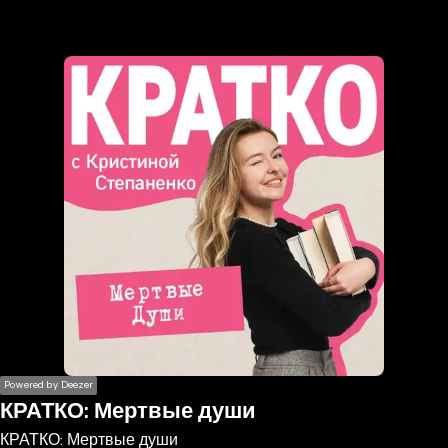
the
h page
 main
nt
the
ibility
ment
Powered by Deezer
КРАТКО: Мертвые души
КРАТКО: Мертвые души