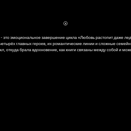
Abonnieren
Mehr
Details
, их романтические линии и сложные семейные отношения. Не переживайте, если не читали 
ала вдохновение, как книги связаны между собой и можно ли их читать по отдельно
ьтурных целях и в целях привлечения внимания читателей к чтению 
ными вызовами, а каждая глава наполнена искренними эмоциями и
ить неизгладимое впечатление! Данный обзор не заменяет полного произведения. Советуем ознакомить