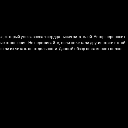
другие книги в этой
сти. Данный обзор не заменяет полного
произведения. Советуем ознакомиться с полной версией романа. В
 юмором. Финальный роман «Нерядом», подводящий итог всему
ся с полной версией романа.