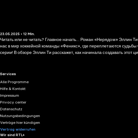
23.05.2025 • 12 Min.
Читать или не читать? Главное начать… Роман «Нерядом» Эллин Ти - это эмоциональное завершение цикла «Любовь растопит даже лед», который уже завоевал сердца тысяч читателей. Автор переносит
нас в мир хоккейной команды «Феникс», где переплетаются судьбы четырёх главных героев
серии! В обзоре Эллин Ти расскажет, как начинала создавать этот цикл, откуда бр
произведения. Обзор создан и используется в информационных, кул
романах Эллин Ти спортивная романтика переплетается с жизнен
циклу, обещает остав
RTL+ useful links.
Services
Alle Programme
Hilfe & Kontakt
Impressum
Privacy center
Datenschutz
Nutzungsbedingungen
Verträge hier kündigen
Vertrag widerrufen
Wir sind RTL+