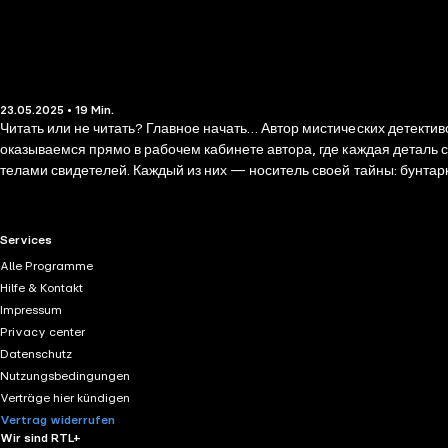
23.05.2025 • 19 Min.
Читать или не читать? Главное начать… Автор мистических детективов Амалия Лик приглашает слушателей в увлекательное расследование по своему роману «Пять жизней и одна смерть». Мы
оказываемся прямо в рабочем кабинете автора, где каждая деталь становится частью загадки. Главная героиня Лина Маккольм — одновремен
телами свидетелей. Каждый из них — носитель своей тайны: бунтар
что скрывается за их действиями? Амалия не просто рассказывает о книге, а проводит экскурсию по её тайнам, создавая ощущение, что читатель сам становится сыщиком. Она использует формат
«досье», где каждая деталь сюжета – это новая страница из материалов дела. Данный обзор не заменяет полного произведения. Советуем ознакомиться с полной версие
используется в информационных, культурных целях и в целях прив
RTL+ useful links.
Services
Alle Programme
Hilfe & Kontakt
Impressum
Privacy center
Datenschutz
Nutzungsbedingungen
Verträge hier kündigen
Vertrag widerrufen
Wir sind RTL+