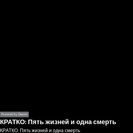
the
h page
 main
nt
the
ibility
ment
Powered by Deezer
КРАТКО: Пять жизней и одна смерть
КРАТКО: Пять жизней и одна смерть