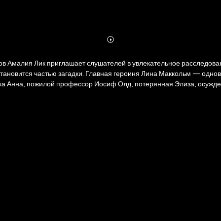
Abonnieren
Mehr
Details
но сыщик и жертва, чья душа перемещается между пятью
ка Анна, пожилой профессор Иосиф Олд, потерянная Элиза, осужден
й романа. Обзор создан и
лечения внимания читателей к чтению произведения.