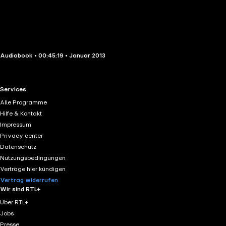
Audiobook • 00:45:19 • Januar 2013
RTL+ useful links.
Services
Alle Programme
Hilfe & Kontakt
Impressum
Privacy center
Datenschutz
Nutzungsbedingungen
Verträge hier kündigen
Vertrag widerrufen
Wir sind RTL+
Über RTL+
Jobs
Presse