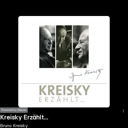
the
h page
 main
nt
the
ibility
ment
Powered by Deezer
Kreisky Erzählt...
Bruno Kreisky