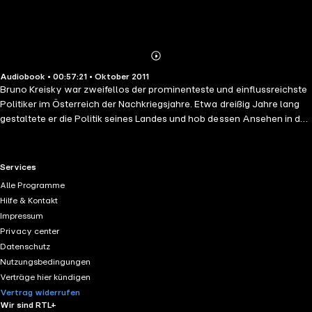
Abonnieren
Mehr
Audiobook • 00:57:21 • Oktober 2011
Details
Bruno Kreisky war zweifellos der prominenteste und einflussreichste
Politiker im Österreich der Nachkriegsjahre. Etwa dreißig Jahre lang
gestaltete er die Politik seines Landes und hob dessen Ansehen in der
ganzen Welt, zuerst als Staatssekretär (1953-1958), dann als
Außenminister (1959-1966) als Vorsitzender der damals in der
Opposition befindlichen sozialdemokratischen Partei und schließlich
RTL+ useful links.
Services
als Bundeskanzler (1970 bis 1983). Während seiner langen Amtszeit
Alle Programme
erreichte Österreich einen bis dahin noch nie gekannten Wohlstand.
Hilfe & Kontakt
Kreisky nutzte sie, um Reformen des Wahlrechts, des
Impressum
Erziehungssystems und der Justiz vorzunehmen. Auch vereinzelte
Privacy center
Skandale überstand er souverän. Kreisky versuchte, die Demokratie
Datenschutz
in Österreich gleichermaßen zu erweitern und zu vertiefen und den
Nutzungsbedingungen
Dialog auf internationaler Ebene zu verstärken Anlässlich des 70.
Verträge hier kündigen
Geburtstages von Bruno Kreisky am 22. Jänner 1981, erzählt er über
Vertrag widerrufen
wichtige Eckpunkte und Erlebnisse seines Lebens. Über seine Kindheit,
Wir sind RTL+
seine politischen Entscheidungen, Weggefährten, persönliche