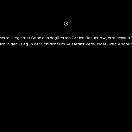
Abonnieren
Mehr
Details
ierre, illegitimer Sohn des begüterten Grafen Besuchow, erbt dessen T
h in den Krieg. In der Schlacht um Austerlitz verwundet, wird Andrej