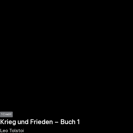
the
h page
 main
nt
the
ibility
ment
1 Credit
Krieg und Frieden – Buch 1
Leo Tolstoi