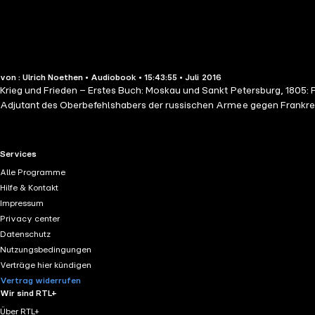
von : Ulrich Noethen • Audiobook • 15:43:55 • Juli 2016
Krieg und Frieden – Erstes Buch: Moskau und Sankt Petersburg, 1805: P
Adjutant des Oberbefehlshabers der russischen Armee gegen Frankreic
RTL+ useful links.
Services
Alle Programme
Hilfe & Kontakt
Impressum
Privacy center
Datenschutz
Nutzungsbedingungen
Verträge hier kündigen
Vertrag widerrufen
Wir sind RTL+
Über RTL+