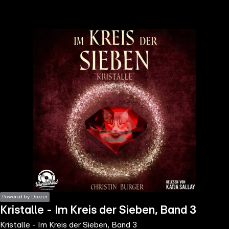
the
h page
 main
nt
the
ibility
ment
Powered by Deezer
Kristalle - Im Kreis der Sieben, Band 3
Kristalle - Im Kreis der Sieben, Band 3