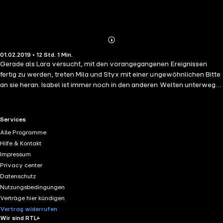
Abonnieren
Mehr
01.02.2019 • 12 Std. 1 Min.
Details
Gerade als Lara versucht, mit den vorangegangenen Ereignissen
fertig zu werden, treten Mila und Styx mit einer ungewöhnlichen Bitte
an sie heran. Isabel ist immer noch in den anderen Welten unterwegs
und will das Wissen um deren Existenz veröffentlichen. Zu früh für die
Menschheit, glaubt die angehende Weltenhüterin. Als Lara auf die
Suche nach Isabel geht, bringt sie von ihrer Reise einen blinden
RTL+ useful links.
Services
Passagier mit. Der Beginn einer Reihe von Ereignissen, die Lara schon
Alle Programme
bald nicht mehr kontrollieren kann. Nur der Kreis der Sieben kann
Hilfe & Kontakt
helfen, das Gleichgewicht auf der Erde wiederherzustellen ...
Impressum
Privacy center
Datenschutz
Nutzungsbedingungen
Verträge hier kündigen
Vertrag widerrufen
Wir sind RTL+