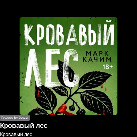
the
h page
 main
nt
the
ibility
ment
Powered by Deezer
Кровавый лес
Кровавый лес