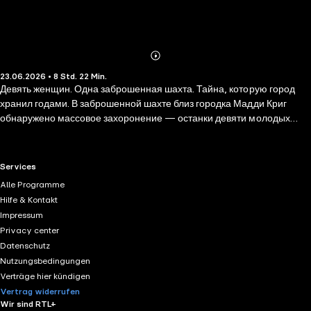
Abonnieren
Mehr
23.06.2026 • 8 Std. 22 Min.
Details
Девять женщин. Одна заброшенная шахта. Тайна, которую город
хранил годами. В заброшенной шахте близ городка Мадди Криг
обнаружено массовое захоронение — останки девяти молодых
женщин. Агент ФБР Феникс Ричмонд и местный шериф Харри
Олборн начинают охоту на маньяка, но расследование
оборачивается против них: провокационная статья обвиняет в
RTL+ useful links.
Services
убийствах самого шерифа, и город превращается во врага. Убийца
Alle Programme
ближе, чем они думают. Он тот, кого никто не заподозрит. И он уже
Hilfe & Kontakt
выбрал следующую жертву.
Impressum
Privacy center
Datenschutz
Nutzungsbedingungen
Verträge hier kündigen
Vertrag widerrufen
Wir sind RTL+