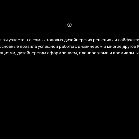
Abonnieren
Mehr
Details
ложить; • как экспериментировать с
страциями, дизайнерским оформлением, планировками и премиальн