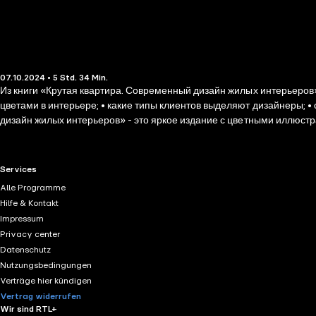
07.10.2024 • 5 Std. 34 Min.
Из книги «Крутая квартира. Современный дизайн жилых интерьеров» вы узнаете: • о самых топовых дизайнерских решениях и лайфхаках; • сколько розеток нужно распо
цветами в интерьере; • какие типы клиентов выделяют дизайнеры; • основные правила успешной работы с дизайнером и многое другое Книга Натальи Преображенской «Крутая квартира. Современный
дизайн жилых интерьеров» - это яркое издание с цветными иллю
RTL+ useful links.
Services
Alle Programme
Hilfe & Kontakt
Impressum
Privacy center
Datenschutz
Nutzungsbedingungen
Verträge hier kündigen
Vertrag widerrufen
Wir sind RTL+