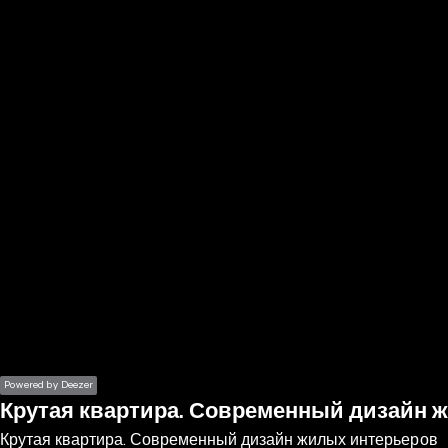
the
h page
 main
nt
the
ibility
ment
Powered by Deezer
Крутая квартира. Современный дизайн 
Крутая квартира. Современный дизайн жилых интерьеров