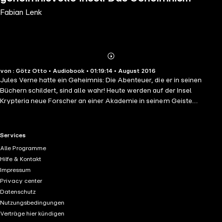
Fabian Lenk
der Höhle
Abonnieren
Mehr
von : Götz Otto • Audiobook • 01:19:14 • August 2016
Details
Jules Verne hatte ein Geheimnis: Die Abenteuer, die er in seinen
Büchern schildert, sind alle wahr! Heute werden auf der Insel
Krypteria neue Forscher an einer Akademie in seinem Geiste
ausgebildet. Die Schüler Jason, Meg, Tom und Sera erleben viele
spannende Abenteuer, die sie zu den geheimnisvollsten Orten der
Welt führen.In der tiefsten Höhle der Welt ist ein Forscher spurlos
RTL+ useful links.
Services
verschwunden. Die Freunde Jason, Meg, Tom, Sera und ihr kleines
Alle Programme
Skwieselbiesel brechen heimlich von Krypteria auf, um den Mann zu
Hilfe & Kontakt
retten. In der Höhle finden sie nicht nur den Vermissten, sondern auch
Impressum
geheimnisvolle Wesen – und einen Schatz ...Spannend und
Privacy center
humorvoll gelesen von Götz Otto.
Datenschutz
Nutzungsbedingungen
Verträge hier kündigen