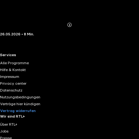
Abonnieren
Mehr
26.05.2026 • 8 Min.
Details
RTL+ useful links.
Services
Alle Programme
Hilfe & Kontakt
Impressum
Privacy center
Datenschutz
Nutzungsbedingungen
Verträge hier kündigen
Vertrag widerrufen
Wir sind RTL+
Über RTL+
Jobs
Presse