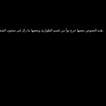
هذهِ النصوص بعضها خرج تواً من قسم الطوارئ وبعضها ما زال في سجون الشعبة الخامسة.. والبعض الأخطر يعدم الآن في صحراء الجزيرة العربية الكبرى أما بعضها الأخير فيتعالج في قسم الكوي في الطابق الأخير لمستشفى الأمراض النفسية..