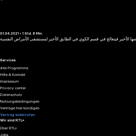
01.04.2021 • 1 Std. 8 Min.
RTL+ useful links.
Services
Alle Programme
Hilfe & Kontakt
Impressum
Privacy center
Datenschutz
Nutzungsbedingungen
Verträge hier kündigen
Vertrag widerrufen
Wir sind RTL+
Über RTL+
Jobs