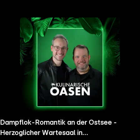
the
h page
 main
nt
the
ibility
ment
Dampflok-Romantik an der Ostsee -
Herzoglicher Wartesaal in