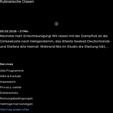
Kulinarische Oasen
Heiligendamm (Folge 026)
Abspielen
Mehr
05.03.2026 • 21 Min.
Details
Nächster Halt: Entschleunigung! Wir reisen mit der Dampflok an die
Ostseeküste nach Heiligendamm, das älteste Seebad Deutschlands
und Stefans alte Heimat. Während Nils im Studio die Stellung hält,
entführt uns Stefan in den Herzoglichen Wartesaal, ein
wunderschönes Restaurant im historischen Bahnhofsgebäude. Das
absolute Highlight: Direkt vor dem Fenster schnauft die historische
RTL+ useful links.
Services
Schmalspurbahn Mecklenburgische Bäderbahn Molli vorbei. Mehr
Alle Programme
Nostalgie geht nicht! Kulinarisch gibt es den ultimativen
Hilfe & Kontakt
Norddeutschland-Härtetest: Wir schwärmen von der kräftigen
Impressum
Fischsuppe „Heiligs Fischle“, einer Rote-Bete-Suppe und ehrlichem
Privacy center
Labskaus. Eine Folge über Heimat, Genuss und die Magie vergangener
Datenschutz
Zeiten. Einsteigen, bitte!
Nutzungsbedingungen
Verträge hier kündigen
Vertrag widerrufen