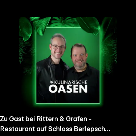
the
h page
 main
nt
the
ibility
ment
Zu Gast bei Rittern & Grafen -
Restaurant auf Schloss Berlepsch