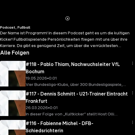
Abspielen
Mehr
Podcast, Fußball
Details
Der Name ist Programm! In diesem Podcast geht es um die kultigen
Kicker! Fußballspielende Persönlichkeiten fliegen mit uns über ihre
Karriere. Da gibt es genügend Zeit, um über die verrücktesten
Erlebnisse zu berichten. Von außergewöhnlichen Spielen bis zu den
Alle Folgen
schlimmsten Gegenspielern, von obskuren Transferangeboten bis zu
#118 - Pablo Thiam, Nachwuchsleiter VfL
den härtesten Trainern. Endlich darf der Kultkicker mal das loswerden,
was er schon immer mal erzählen wollte!
Bochum
19.05.2026
•
0:01
Vier Bundesliga-Klubs, über 300 Bundesligaspiele,
Deutscher Meister mit dem FC Bayern – und heute
#117 - Dennis Schmitt - U21-Trainer Eintracht
Nachwuchs-Chef beim VfL Bochum: Pablo Thiam
Frankfurt
spricht im "Kultkicker"-Podcast so offen wie selten
26.03.2026
•
0:01
über Druck, Mentalität, Felix Magath, Rassismus im
In dieser Folge von „Kultkicker“ stellt Host Olli
Fußball und die Zukunft deutscher Talente. In dieser
Dütschke eine scheinbar einfache Fußballfrage – und
Folge von "Kultkicker trifft Olli Dütschke auf einen der
#116 - Fabienne Michel - DFB-
landet mitten in einer außergewöhnlichen
spannendsten Fußballcharaktere Deutschlands:
Schiedsrichterin
Geschichte. Wer war eigentlich der Trainer zwischen