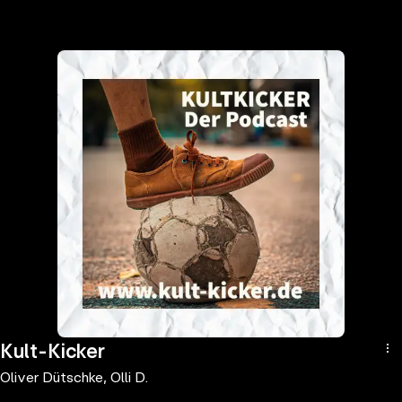
the
h page
 main
nt
the
ibility
ment
Kult-Kicker
Oliver Dütschke, Olli D.