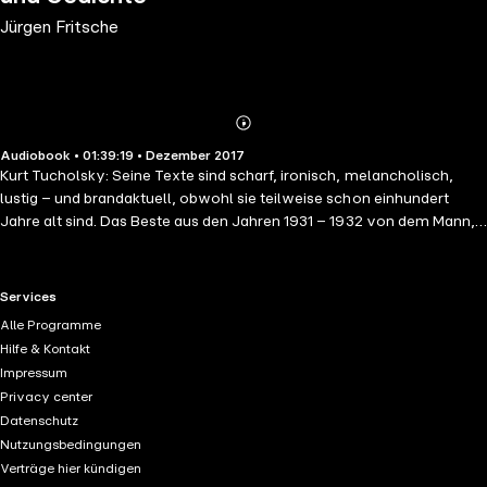
Jürgen Fritsche
Abonnieren
Mehr
Audiobook • 01:39:19 • Dezember 2017
Details
Kurt Tucholsky: Seine Texte sind scharf, ironisch, melancholisch,
lustig – und brandaktuell, obwohl sie teilweise schon einhundert
Jahre alt sind. Das Beste aus den Jahren 1931 – 1932 von dem Mann,
der sich so am Thema Deutschland abarbeitete – und dessen Liebe zu
seiner Heimat sich zwischen den Zeilen immer zeigte. Inhalt: Kurzer
Abriss der Nationalökonomie, Rezepte gegen Grippe, Ein Ehepaar
RTL+ useful links.
Services
erzählt einen Witz, Parteiwirtschaft, Ich gehe mit einer langen Frau,
Alle Programme
Der Floh, Wo sind meine Schuhleisten? Und viele mehr. Mit dabei: Eine
Hilfe & Kontakt
pdf-Datei mit Titelliste.
Impressum
Privacy center
Datenschutz
Nutzungsbedingungen
Verträge hier kündigen