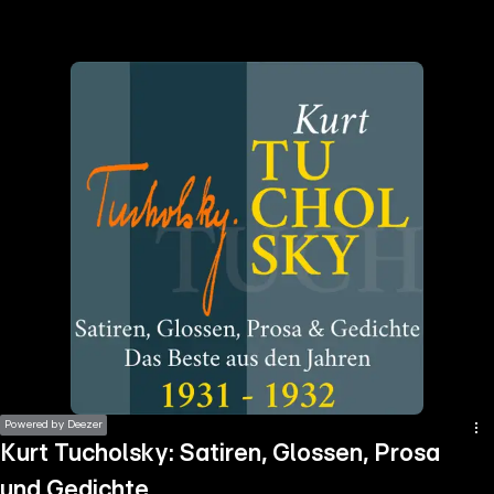
the
h page
 main
nt
the
ibility
ment
Powered by Deezer
Kurt Tucholsky: Satiren, Glossen, Prosa
und Gedichte