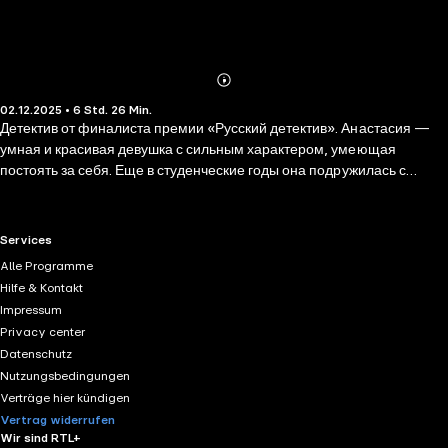
Abonnieren
Mehr
02.12.2025 • 6 Std. 26 Min.
Details
Детектив от финалиста премии «Русский детектив». Анастасия —
умная и красивая девушка с сильным характером, умеющая
постоять за себя. Еще в студенческие годы она подружилась с
Семеном, парнем из «золотой молодежи», и с его помощью
сделала карьеру в успешной компании. Однажды Семен исчезает,
прислав Анастасии огромную сумму наличных. Красавица пытается
RTL+ useful links.
Services
выяснить, что на самом деле случилось с ее другом, но на нее саму
Alle Programme
открывается охота. Плохие парни, которые тоже ищут Семена,
Hilfe & Kontakt
уверены, что ей известно его местонахождение, и они
Impressum
рассчитывают выбить из нее эту информацию. Но самое страшное
Privacy center
начинается в один из вечеров, когда Анастасии подкидывают тело
Datenschutz
главной сплетницы элитной тусовки, в которой вращался Семен…
Nutzungsbedingungen
Verträge hier kündigen
Vertrag widerrufen
Wir sind RTL+