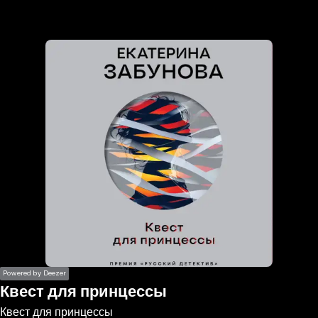
the
h page
 main
nt
the
ibility
ment
Powered by Deezer
Квест для принцессы
Квест для принцессы