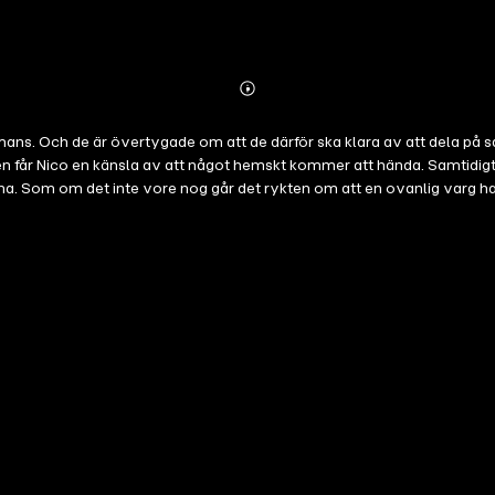
Abonnieren
Mehr
Details
mmans. Och de är övertygade om att de därför ska klara av att dela på 
hemskt kommer att hända. Samtidigt har Nicos mamma träffat en ny man. Men Kurt är inte alls som
. Som om det inte vore nog går det rykten om att en ovanlig varg har 
h andra katastrofer är en berättelse om när ondskan flyttade in i Gröndal. Om en väns