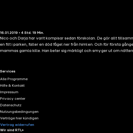
16.01.2019 • 4 Std. 19 Min.
Nico och Darja har varit kompisar sedan förskolan. De gör allt tillsa
en filt i parken, faller en död fågel ner från himlen. Och för första gången får Nico en känsla av att något 
mammas gamla kille. Han beter sig märkligt och smyger ut om nätterna
katastrof, växer sig allt starkare. Kyssar oc
RTL+ useful links.
Services
Alle Programme
Hilfe & Kontakt
Impressum
Privacy center
Datenschutz
Nutzungsbedingungen
Verträge hier kündigen
Vertrag widerrufen
Wir sind RTL+