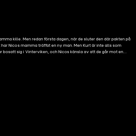
samma kille. Men redan första dagen, när de sluter den där pakten på
bosatt sig i Vinterviken, och Nicos känsla av att de går mot en
kap som var tänkt att hålla för evigt och om kärlek som förblindar.