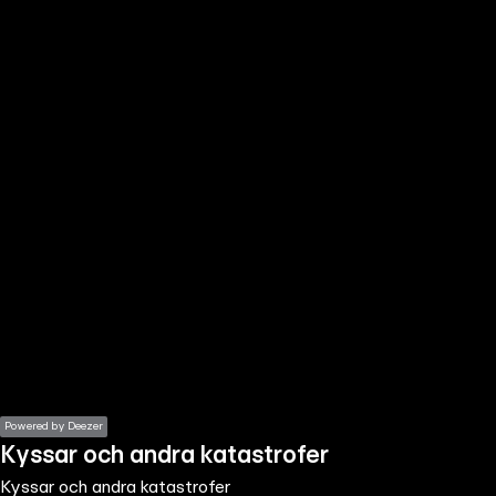
the
h page
 main
nt
the
ibility
ment
Powered by Deezer
Kyssar och andra katastrofer
Kyssar och andra katastrofer