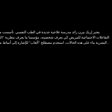
يعتبر إريك بيرن رائد مدرسة علاجية جديدة في الطب النفسي. تأسست منه
التفاعلات الاجتماعية للمريض کي يعرف شخصيته، مؤسسا ما يعرف بنظرية "التحليل
البشرية بناء على هذه الحالات، استخدم مصطلح "ألعاب" للإشارة إلى أنماط من 
بين أيدينا في عام 1964م، كان الكتاب موجها في الأساس إلى
أسلوبه شيق سلس للقارئ