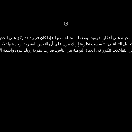
Abonnieren
Mehr
Details
جيته على أفكار "فرويد" ومع ذلك تختلف عنها. فإذا كان فرويد قد ركز على الح
 التفاعلي". تأسست نظرية إريك بيرن على أن النفس البشرية يوجد فيها ثلاث حالا
التفاعلات تتكرر في الحياة اليومية بين الناس. صارت نظرية إريك بيرن واسعة الا
 المعالجين المحترفين ولكنه صار كتابا شعبيا وبيع منه أكثر من خمسة ملايين نسخة ونال 
 المهتم بهذا المجال تعرف على ألعاب الحياة - ألعاب الحفلة - ألعاب غرفة الاستش