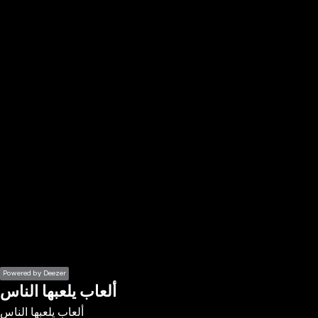
the
h page
 main
nt
the
ibility
ment
Powered by Deezer
ألعاب يلعبها الناس
ألعاب يلعبها الناس