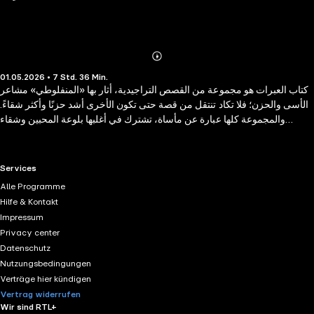
Abonnieren
Mehr
01.05.2026 • 7 Std. 36 Min.
Details
كتاب العبرات هو مجموعة من القصص التراجيدية، أثار بها «المنفلوطي» مشاعر
الأسى والحزن؛ فلا تكاد تنتقل من قصة حتى تكون الأخرى أشد حزنًا وأكثر شقاءً.
والمجموعة كلها عبارة عن مأساة، تشترك في أغلبها بلوعة المحبين وشقاء
المساكين، وحسرة المظلومين وعذاب المفجوعين؛ إنها بالفعل عبرات تذرفها أثناء
قراءة كل قصة
RTL+ useful links.
Services
Alle Programme
Hilfe & Kontakt
Impressum
Privacy center
Datenschutz
Nutzungsbedingungen
Verträge hier kündigen
Vertrag widerrufen
Wir sind RTL+