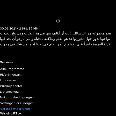
Abonnieren
Mehr
30.03.2021 • 2 Std. 57 Min.
Details
هذه مجموعة من الرسائل رأيت أن أؤلف بينها في هذا الكتاب وهي وإن تعددت
نواحيها تدور حول محور واحد هو العلم وعلاقته بالحياة وأنني لأرجو أن يجد فيها
قراء العربية حافزاً على الاهتمام بأمر العلم في بلادنا إذ ما من شك في وجوب
ذلك إذا كنا جادين حقاً في إصلاح ما فسد من شئوننا ولا أظنني أنفرد بهذا الشهور..
فالناس قد سئموا الأساليب البالية فيما يكتب وما يقال وهم يتطلعون إلى قيادة
فكرية جديدة، أساسها الحقائق لا الأوهام، وقوامها العلم لا صناعة الكلام.
RTL+ useful links.
Services
Alle Programme
Hilfe & Kontakt
Impressum
Privacy center
Datenschutz
Nutzungsbedingungen
Verträge hier kündigen
Vertrag widerrufen
Wir sind RTL+