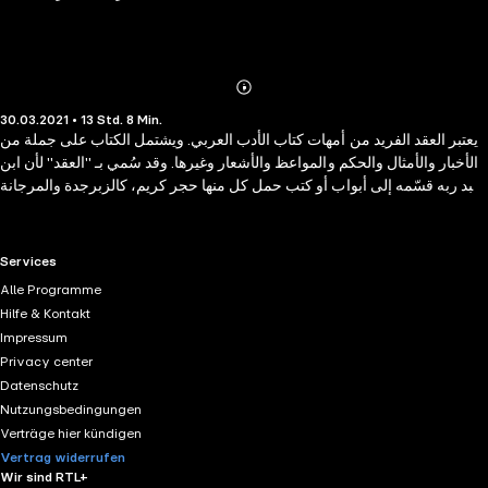
Abonnieren
Mehr
30.03.2021 • 13 Std. 8 Min.
Details
يعتبر العقد الفريد من أمهات كتاب الأدب العربي. ويشتمل الكتاب على جملة من
الأخبار والأمثال والحكم والمواعظ والأشعار وغيرها. وقد سُمي بـ "العقد" لأن ابن
عبد ربه قسّمه إلى أبواب أو كتب حمل كل منها حجر كريم، كالزبرجدة والمرجانة
والياقوتة والجمانة واللؤلؤة، وغير ذلك مما تناول عقود الحسان الحقيقية. الكتاب
موسوعة أدبية، تجمع بين المختارات الشعرية والنثرية، ولمحات من التاريخ
والأخبار، مع الأخذ بنظرات في البلاغة والنقد مع شيء من العروض والموسيقى،
RTL+ useful links.
Services
وإشارات للأخلاق والعادات.
Alle Programme
Hilfe & Kontakt
Impressum
Privacy center
Datenschutz
Nutzungsbedingungen
Verträge hier kündigen
Vertrag widerrufen
Wir sind RTL+