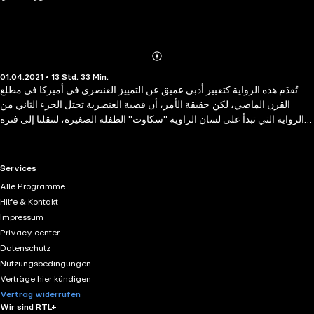
Abonnieren
Mehr
01.04.2021 • 13 Std. 33 Min.
Details
تُقدَم هذه الرواية كتعبير أدبي عميق عن التمييز العنصري في أميركا في مطلع
القرن الماضي، لكن حقيقة الأمر، أن قضية العنصرية تحتل الجزء الثاني من
الرواية التي تبدأ على لسان الراوية "سكاوت" الطفلة الصغيرة، لتنقلنا إلى فترة
زمنية بعيدة عنا تظهرنا فيها على مجتمعها ومجتمع قريتها، نستعيد معنى الطفولة
من خلال حكاياتها الساخرة والمريرة أحيانًا… لا يمكن أن تصادف مثل هذا الألم
الساخر كثيرًا، الأمر يحتاج إلى كاتب يكتب معولًا على روحه وقلبه قبل موهبته
RTL+ useful links.
Services
وقلمه… تعيش "سكاوت" مع والدها المحامي "أتيكوس" بطل الرواية الأول.
Alle Programme
وأخيها "جيم" الذي يكبرها بسنوات، في مدينة مايكومب في ولاية ألاباما، خلال
Hilfe & Kontakt
الثلاثينات من القرن العشرين، حيث تختلف التفاصيل الزمانية لكن يتشابه البشر
Impressum
والمجتمعات.
Privacy center
Datenschutz
Nutzungsbedingungen
Verträge hier kündigen
Vertrag widerrufen
Wir sind RTL+