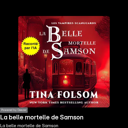
the
h page
 main
nt
the
ibility
ment
Powered by Deezer
La belle mortelle de Samson
La belle mortelle de Samson