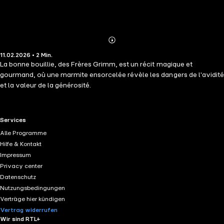
Abonnieren
Mehr
11.02.2026 • 2 Min.
Details
La bonne bouillie, des Frères Grimm, est un récit magique et
gourmand, où une marmite ensorcelée révèle les dangers de l'avidité
et la valeur de la générosité.
RTL+ useful links.
Services
Alle Programme
Hilfe & Kontakt
Impressum
Privacy center
Datenschutz
Nutzungsbedingungen
Verträge hier kündigen
Vertrag widerrufen
Wir sind RTL+