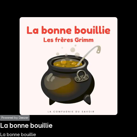
the
h page
 main
nt
the
ibility
ment
Powered by Deezer
La bonne bouillie
La bonne bouillie