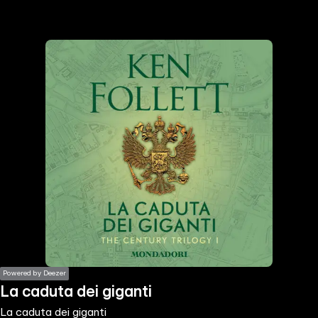
the
h page
 main
nt
the
ibility
ment
Powered by Deezer
La caduta dei giganti
La caduta dei giganti