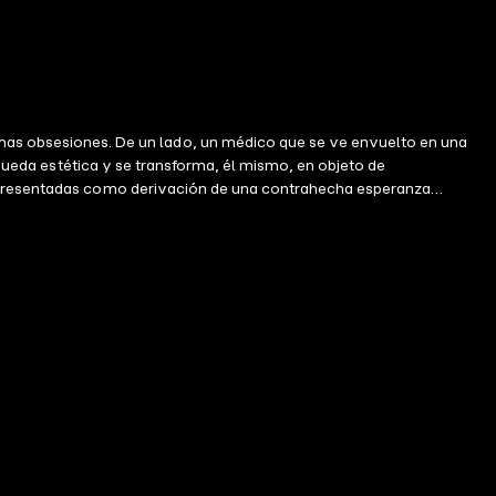
s obsesiones. De un lado, un médico que se ve envuelto en una
squeda estética y se transforma, él mismo, en objeto de
o, presentadas como derivación de una contrahecha esperanza
lo XXI. En el centro de esta novela, puntuada por el humor y la
no como el motor de un quimérico progreso colectivo o personal, como