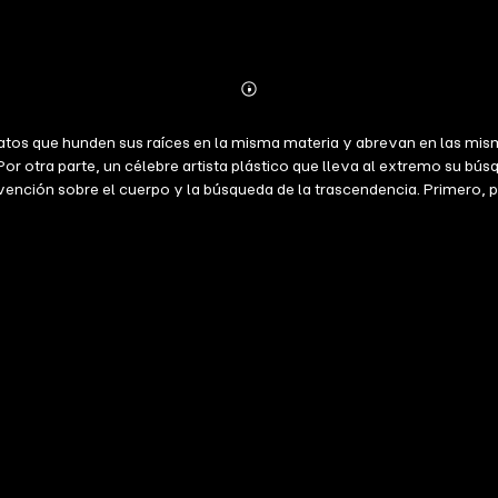
Abonnieren
Mehr
Details
que hunden sus raíces en la misma materia y abrevan en las misma
 Por otra parte, un célebre artista plástico que lleva al extremo su bú
ervención sobre el cuerpo y la búsqueda de la trascendencia. Primer
 artística radical, exitosa y, finalmente, banal en los inicios del sig
 Roque Larraquy lo presenta no ya de un modo ajeno o repudiable, si