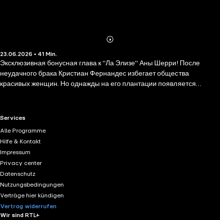
Abonnieren
Mehr
23.06.2026 • 41 Min.
Details
Эксклюзивная бонусная глава к "Ла Элизе" Аны Шерри! После
неудачного брака Кристиан Фернандес избегает общества
красивых женщин. Но однажды на его плантации появляется
безупречная Элизабет Олдридж. Аристократка Элиза не страдает от
излишнего трудолюбия и совершенно не интересуется виноградом,
она здесь, чтобы помочь сестре, потому и терпит невыносимого,
RTL+ useful links.
Services
гордого и упрямого испанца. Кристиану доставляет огромное
Alle Programme
удовольствие доводить девушку до изнеможения, заставляя
Hilfe & Kontakt
собирать урожай под палящим солнцем, Элиза в ответ сводит его с
Impressum
ума своими выходками. О том, что пора пересмотреть взгляды,
Privacy center
становится понятно, лишь когда они оказываются на безлюдном
Datenschutz
острове в открытом море. Ведь отныне цена ошибки – их жизнь. От
Nutzungsbedingungen
ненависти до любви; они оба не верят в любовь; он защищает ее.
Verträge hier kündigen
Vertrag widerrufen
Wir sind RTL+