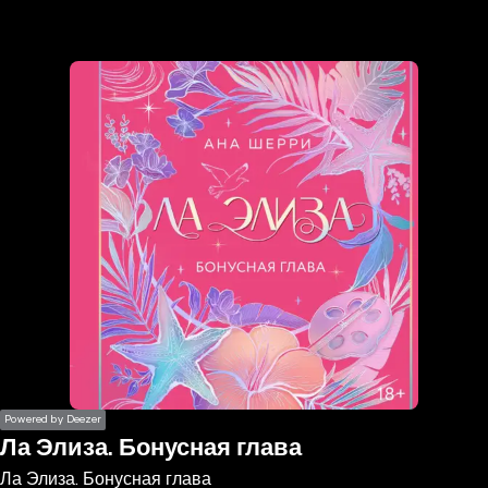
the
h page
 main
nt
the
ibility
ment
Powered by Deezer
Ла Элиза. Бонусная глава
Ла Элиза. Бонусная глава