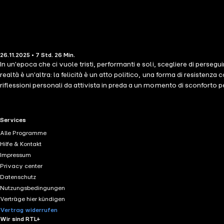
26.11.2025 • 7 Std. 26 Min.
In un'epoca che ci vuole tristi, performanti e soli, scegliere di perseg
realtà è un'altra: la felicità è un atto politico, una forma di resisten
riflessioni personali da attivista in preda a un momento di sconforto p
tempo. Il risultato è un libro che non fornisce soluzioni facili per pr
Tapinocene, l'era dell'infelicità. Un'epoca che ci vede schiacciati da 
sentiamo soli e incompresi. Con la lucidità e l'ironia che contraddisti
RTL+ useful links.
Services
il sistema economico, culturale e sociale sia progettato per farci senti
Alle Programme
segue un filo conduttore: l'elevazione della felicità a bene da difendere
Hilfe & Kontakt
felicità, ma invita a reclamarla come bene comune. contributori LE Giu
Impressum
Privacy center
Datenschutz
Nutzungsbedingungen
Verträge hier kündigen
Vertrag widerrufen
Wir sind RTL+