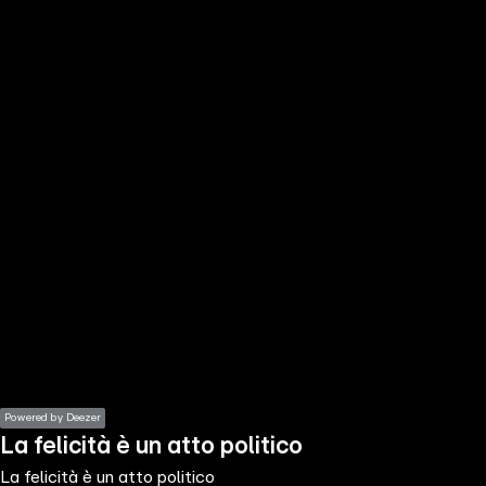
the
h page
 main
nt
the
ibility
ment
Powered by Deezer
La felicità è un atto politico
La felicità è un atto politico