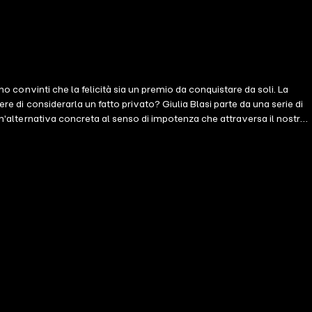
no convinti che la felicità sia un premio da conquistare da soli. La
re di considerarla un fatto privato? Giulia Blasi parte da una serie di
 un'alternativa concreta al senso di impotenza che attraversa il nostro
iodo di grande difficoltà collettiva, cercando una via d'uscita dal
 vivere e da una collettività globalizzata e sempre connessa in cui ci
ssiche e distorte intorno a potere, corpo, vita e lavoro, e mostra come
aggio a tappe che alterna serietà e umorismo, analisi e divagazioni, che
ale e tempestivo, che non offre soluzioni, ma alleanze, e non promette la