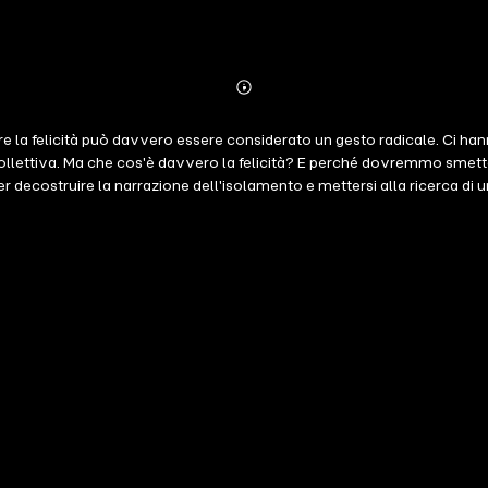
Abonnieren
Mehr
Details
uire la felicità può davvero essere considerato un gesto radicale. Ci han
za collettiva. Ma che cos'è davvero la felicità? E perché dovremmo smette
er decostruire la narrazione dell'isolamento e mettersi alla ricerca di
oblemi complessi ma prova a disegnare una mappa per orientarsi in un per
bisogni che non riusciamo a soddisfare, da una vita che ci sembra di non
nguono la sua scrittura, l'autrice smonta pagina dopo pagina le idee to
re sempre in difetto: troppo fragili, troppo stanchi, troppo soli. Un vi
 e diritto da rivendicare. La felicità è un atto politico è un libro attu
lia Blasi