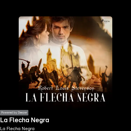
the
h page
 main
nt
the
ibility
ment
Powered by Deezer
La Flecha Negra
La Flecha Negra