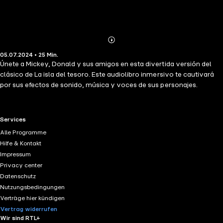
Abonnieren
Mehr
05.07.2024 • 25 Min.
Details
Únete a Mickey, Donald y sus amigos en esta divertida versión del
clásico de La isla del tesoro. Este audiolibro inmersivo te cautivará
por sus efectos de sonido, música y voces de sus personajes.
RTL+ useful links.
Services
Alle Programme
Hilfe & Kontakt
Impressum
Privacy center
Datenschutz
Nutzungsbedingungen
Verträge hier kündigen
Vertrag widerrufen
Wir sind RTL+