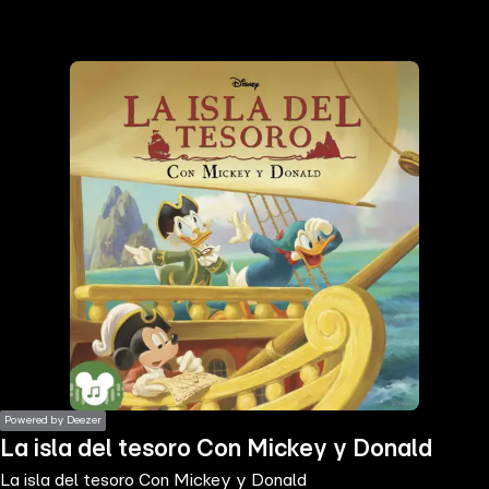
the
h page
 main
nt
the
ibility
ment
Powered by Deezer
La isla del tesoro Con Mickey y Donald
La isla del tesoro Con Mickey y Donald