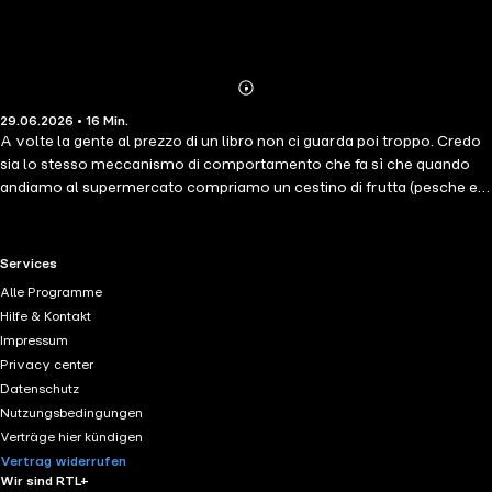
Abonnieren
Mehr
29.06.2026 • 16 Min.
Details
A volte la gente al prezzo di un libro non ci guarda poi troppo. Credo
sia lo stesso meccanismo di comportamento che fa sì che quando
andiamo al supermercato compriamo un cestino di frutta (pesche e
fragole, soprattutto) a un costo molto elevato (ormai i fidanzati non
si regalano più i gioielli come pegno d’amore, preferiscono le
nettarine primaticce) mettendolo direttamente nel carrello, senza
RTL+ useful links.
Services
guardare troppo a quanto costa. Ed è proprio facendo il contrario che
Alle Programme
ho trovato “Minchia, Signor Tenente!”, quello stesso libro che
Hilfe & Kontakt
considero “il mio romanzo”, al prezzo di 76,89 euro, più altri 6 euro
Impressum
per le spese di spedizione. Oltre il 400% del suo prezzo originale.
Privacy center
Datenschutz
Nutzungsbedingungen
Verträge hier kündigen
Vertrag widerrufen
Wir sind RTL+