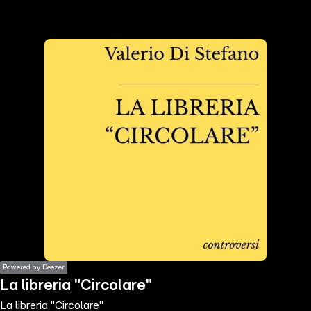
the
h page
 main
nt
the
ibility
ment
Powered by Deezer
La libreria "Circolare"
La libreria "Circolare"