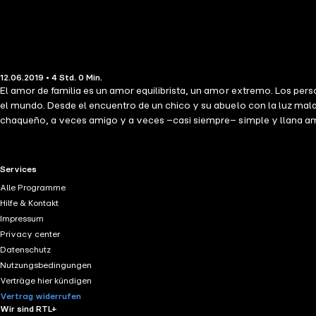
12.06.2019 • 4 Std. 0 Min.
El amor de familia es un amor equilibrista, un amor extremo. Los pers
el mundo. Desde el encuentro de un chico y su abuelo con la luz mala, 
chaqueño, a veces amigo y a veces –casi siempre– simple y llana am
posibles en castellano. Y cuando el premio lo gana un libro como La 
con ruido bajo y parejo en sus relatos, como una máquina demoledora q
quirúrgica, las cuentas pendientes entre el realismo, el psicologismo 
RTL+ useful links.
Services
Alle Programme
Hilfe & Kontakt
Impressum
Privacy center
Datenschutz
Nutzungsbedingungen
Verträge hier kündigen
Vertrag widerrufen
Wir sind RTL+