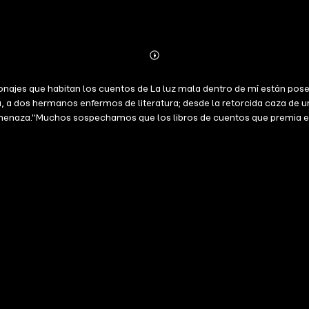
Abonnieren
Mehr
Details
onajes que habitan los cuentos de La luz mala dentro de mí están pose
a dos hermanos enfermos de literatura; desde la retorcida caza de un t
enaza."Muchos sospechamos que los libros de cuentos que premia el 
luz mala dentro de mí se van todas las dudas. Los cuentos de Mariano
ue nunca se muestra. El autor no recurre a tradiciones o recetas fáci
y el género fantástico".Félix Bruzzone