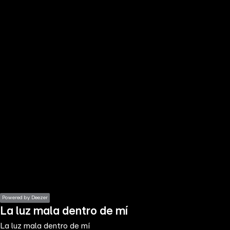
the
h page
 main
nt
the
ibility
ment
Powered by Deezer
La luz mala dentro de mí
La luz mala dentro de mí