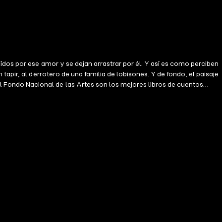
ídos por ese amor y se dejan arrastrar por él. Y así es como perciben
apir, al derrotero de una familia de lobisones. Y de fondo, el paisaje
Fondo Nacional de las Artes son los mejores libros de cuentos
 Quirós tienen la capacidad de regular los motores que se escuchan
les: con su universo propio se ocupa de equilibrar, con precisión