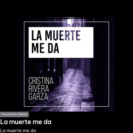
the
h page
 main
nt
the
ibility
ment
Powered by Deezer
La muerte me da
La muerte me da