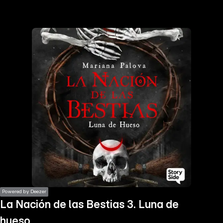
the
h page
 main
nt
the
ibility
ment
Powered by Deezer
La Nación de las Bestias 3. Luna de
hueso