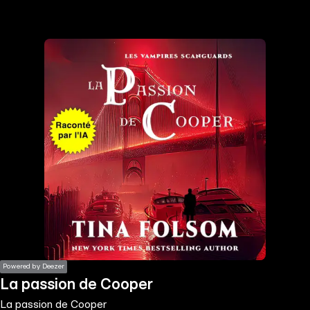
the
h page
 main
nt
the
ibility
ment
Powered by Deezer
La passion de Cooper
La passion de Cooper