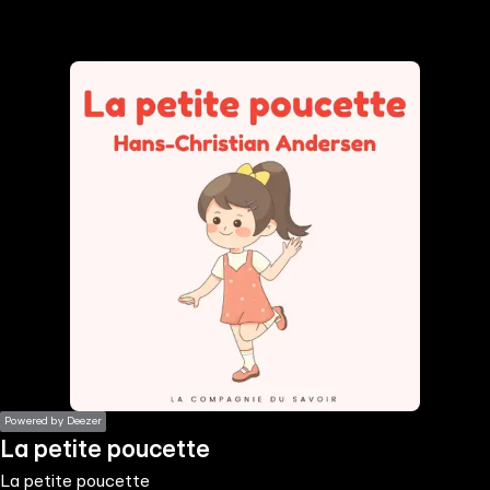
the
h page
 main
nt
the
ibility
ment
Powered by Deezer
La petite poucette
La petite poucette