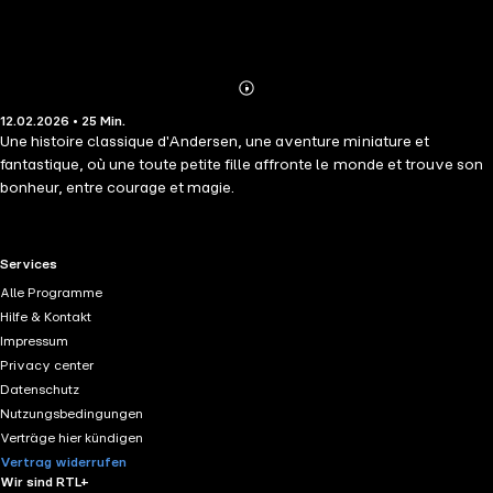
Abonnieren
Mehr
12.02.2026 • 25 Min.
Details
Une histoire classique d'Andersen, une aventure miniature et
fantastique, où une toute petite fille affronte le monde et trouve son
bonheur, entre courage et magie.
RTL+ useful links.
Services
Alle Programme
Hilfe & Kontakt
Impressum
Privacy center
Datenschutz
Nutzungsbedingungen
Verträge hier kündigen
Vertrag widerrufen
Wir sind RTL+