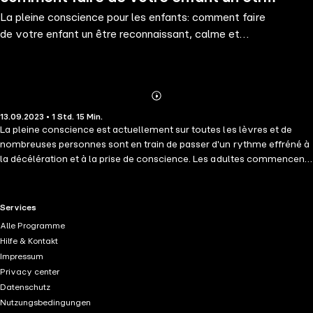
La pleine conscience pour les enfants: comment faire
reconnaissant, calme et confiant grâce
de votre enfant un être reconnaissant, calme et
à l'entraîneme
confiant grâce à l'entraîneme
Abonnieren
Mehr
13.09.2023 • 1 Std. 15 Min.
Details
La pleine conscience est actuellement sur toutes les lèvres et de
nombreuses personnes sont en train de passer d'un rythme effréné à
la décélération et à la prise de conscience. Les adultes commencent
à méditer et à vivre leur quotidien de manière plus consciente et à
être plus attentifs à eux-mêmes, à leur corps et à leurs semblables.
C'est une bonne chose. Mais la pleine conscience peut également
RTL+ useful links.
Services
être un mode de vie judicieux pour les enfants et leur apporter de
Alle Programme
nombreux effets positifs. Dans ce livre, vous trouverez donc tout
Hilfe & Kontakt
d'abord quelques informations générales sur la pleine conscience, ce
Impressum
qu'elle signifie, d'où elle vient et quelle attitude intérieure est utile
Privacy center
pour cela.
Datenschutz
Nutzungsbedingungen