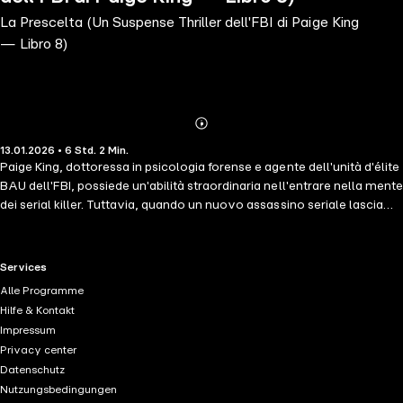
La Prescelta (Un Suspense Thriller dell'FBI di Paige King
— Libro 8)
Abonnieren
Mehr
13.01.2026 • 6 Std. 2 Min.
Details
Paige King, dottoressa in psicologia forense e agente dell'unità d'élite
BAU dell'FBI, possiede un'abilità straordinaria nell'entrare nella mente
dei serial killer. Tuttavia, quando un nuovo assassino seriale lascia
una scia di vittime sui set di film horror, Paige si trova a confrontarsi
con un killer diabolico che potrebbe essere brillante quanto lei. Chi
vincerà questo letale gioco del gatto col topo? "Un capolavoro di
RTL+ useful links.
Services
thriller e mistero." —Books and Movie Reviews, Roberto Mattos (su
Alle Programme
Once Gone) ⭐⭐⭐⭐⭐ LA PRESCELTA è l'ottavo libro di una nuova
Hilfe & Kontakt
serie dell'autore bestseller numero 1 e bestseller USA Today Blake
Impressum
Pierce, il cui bestseller Once Gone (un download gratuito) ha
Privacy center
ricevuto oltre 7.000 recensioni a cinque stelle. Un complesso thriller
Datenschutz
psicologico ricco di colpi di scena e carico di suspense mozzafiato, la
Nutzungsbedingungen
serie mystery di PAIGE KING ti farà innamorare di una brillante nuova