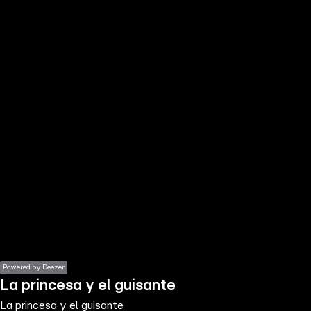
the
h page
 main
nt
the
ibility
ment
Powered by Deezer
La princesa y el guisante
La princesa y el guisante