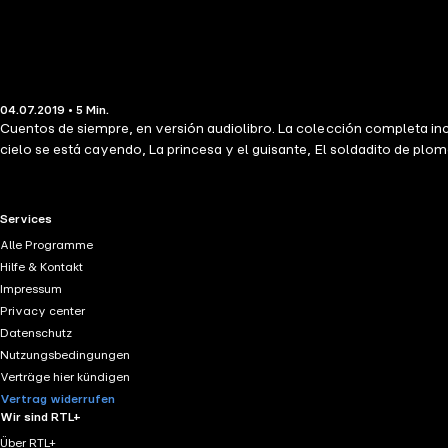
04.07.2019 • 5 Min.
Cuentos de siempre, en versión audiolibro. La colección completa incluye
cielo se está cayendo, La princesa y el guisante, El soldadito de pl
RTL+ useful links.
Services
Alle Programme
Hilfe & Kontakt
Impressum
Privacy center
Datenschutz
Nutzungsbedingungen
Verträge hier kündigen
Vertrag widerrufen
Wir sind RTL+
Über RTL+