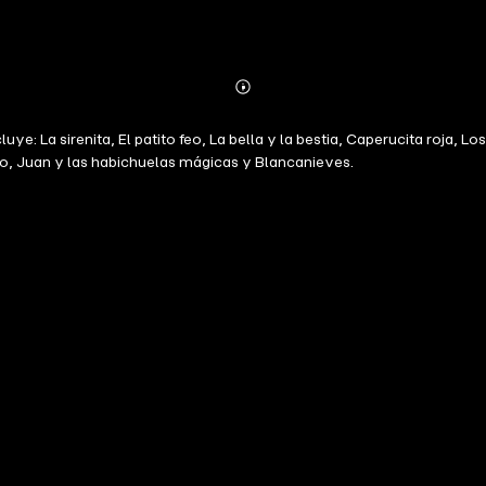
Abonnieren
Mehr
Details
: La sirenita, El patito feo, La bella y la bestia, Caperucita roja, Los 
omo, Juan y las habichuelas mágicas y Blancanieves.