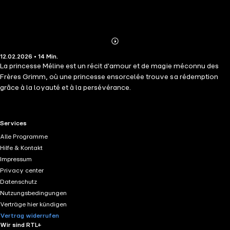
Abonnieren
Mehr
12.02.2026 • 14 Min.
Details
La princesse Méline est un récit d'amour et de magie méconnu des
Frères Grimm, où une princesse ensorcelée trouve sa rédemption
grâce à la loyauté et à la persévérance.
RTL+ useful links.
Services
Alle Programme
Hilfe & Kontakt
Impressum
Privacy center
Datenschutz
Nutzungsbedingungen
Verträge hier kündigen
Vertrag widerrufen
Wir sind RTL+