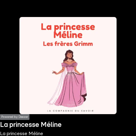
the
h page
 main
nt
the
ibility
ment
Powered by Deezer
La princesse Méline
La princesse Méline